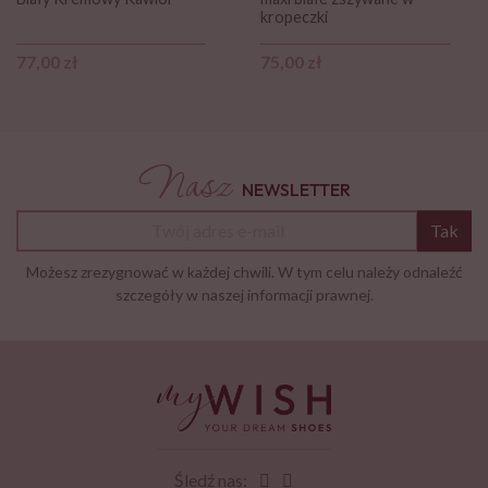
kropeczki
Cena
Cena
77,00 zł
75,00 zł
Nasz
NEWSLETTER
Tak
Możesz zrezygnować w każdej chwili. W tym celu należy odnaleźć
szczegóły w naszej informacji prawnej.
Śledź nas: