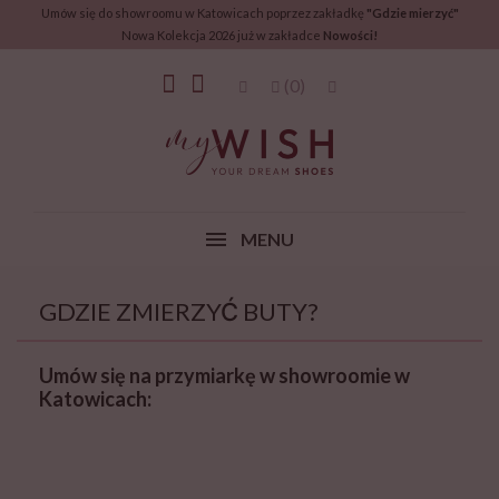
Umów się do showroomu w Katowicach poprzez zakładkę
"Gdzie mierzyć"
Nowa Kolekcja 2026 już w zakładce
Nowości!
(0)
MENU
GDZIE ZMIERZYĆ BUTY?
Umów się na przymiarkę w showroomie w
Katowicach: