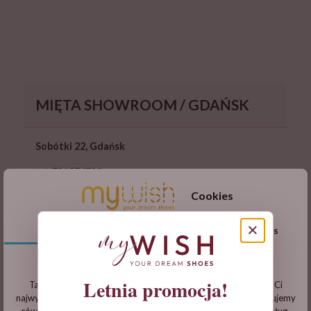
MIĘTA SHOWROOM / GDAŃSK
Sobótki 22, Gdańsk
tel: 721574790
Cookies
mietashowroom.business.site
Prośba o kontakt telefoniczny przed wizytą.
×
zgody
szczegóły
o cookies
Możliwy zakup obuwia na miejscu/złożenie
zamówienia stacjonarnie
.
Informacje dotyczące plików cookies
Letnia promocja!
Ta witryna korzysta z własnych plików cookie, aby zapewnić Ci
DOWIEDZ SIĘ WIĘCEJ
najwyższy poziom doświadczenia na naszej stronie . Wykorzystujemy
również pliki cookie stron trzecich w celu ulepszenia naszych usług,