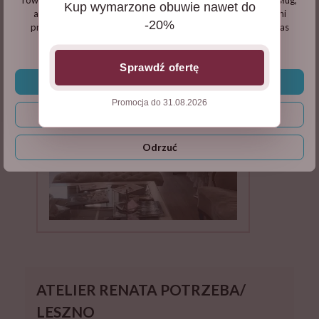
Kup wymarzone obuwie nawet do
analizy a nastepnie wyświetlania reklam związanych z Twoimi
-20%
preferencjami na podstawie analizy Twoich zachowań podczas
nawigacji.
Sprawdź ofertę
Zaakceptuj wszystkie
Promocja do 31.08.2026
Dostosuj
Odrzuć
ATELIER RENATA POTRZEBA/
LESZNO