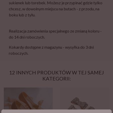
sukienek lub torebek. Możesz je przypinać gdzie tylko
chcesz, w dowolnym miejscu na butach - z przodu, na
boku lub z tyłu.
Realizacja zamówienia specjalnego ze zmianą koloru -
do 14 dni roboczych.
Kokardy dostępne z magazynu - wysyłka do 3 dni
roboczych.
12 INNYCH PRODUKTÓW W TEJ SAMEJ
KATEGORII: