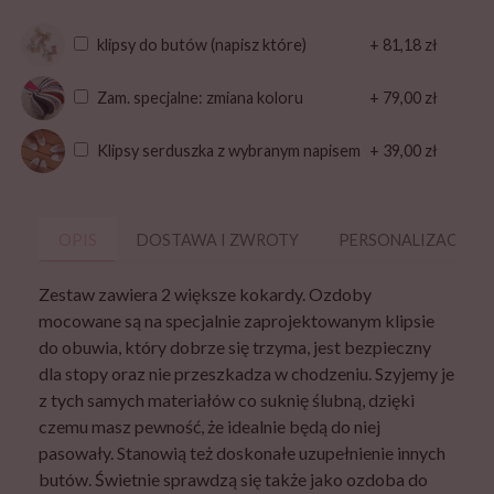
klipsy do butów (napisz które)
+ 81,18 zł
Zam. specjalne: zmiana koloru
+ 79,00 zł
Klipsy serduszka z wybranym napisem
+ 39,00 zł
OPIS
DOSTAWA I ZWROTY
PERSONALIZACJA
Zestaw zawiera 2 większe kokardy. Ozdoby
mocowane są na specjalnie zaprojektowanym klipsie
do obuwia, który dobrze się trzyma, jest bezpieczny
dla stopy oraz nie przeszkadza w chodzeniu. Szyjemy je
z tych samych materiałów co suknię ślubną, dzięki
czemu masz pewność, że idealnie będą do niej
pasowały. Stanowią też doskonałe uzupełnienie innych
butów. Świetnie sprawdzą się także jako ozdoba do