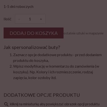
1-5 dni roboczych
Ilość
-
+
DODAJ DO KOSZYKA
ostatnie sztuki w magazynie
Jak spersonalizować buty?
Zaznacz opcje dodatkowe produktu - przed dodaniem
produktu do koszyka,
Wpisz modyfikację w komentarzu do zamówienia (w
koszyku). Np. Kolory i ich rozmieszczenie, rodzaj
zapięcia, kolor ozdoby itd.
DODATKOWE OPCJE PRODUKTU
search
kliknij na miniaturkę aby powiększyć obrazek opcji produktu