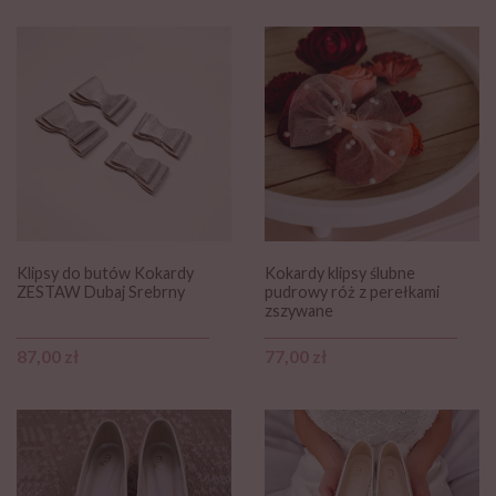
Klipsy do butów Kokardy
Kokardy klipsy ślubne
ZESTAW Dubaj Srebrny
pudrowy róż z perełkami
zszywane
Cena
Cena
87,00 zł
77,00 zł