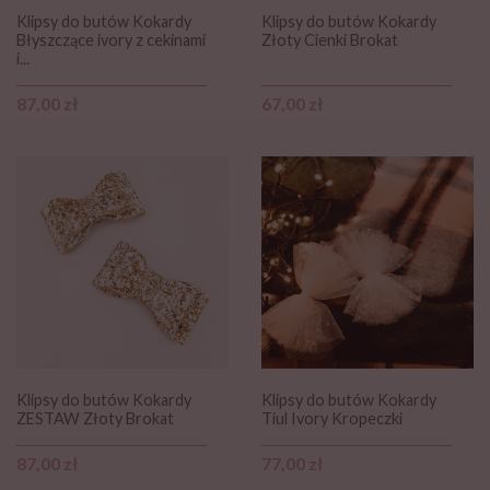
Klipsy do butów Kokardy
Klipsy do butów Kokardy
Błyszczące ivory z cekinami
Złoty Cienki Brokat
i...
Cena
Cena
87,00 zł
67,00 zł
Klipsy do butów Kokardy
Klipsy do butów Kokardy
ZESTAW Złoty Brokat
Tiul Ivory Kropeczki
Cena
Cena
87,00 zł
77,00 zł