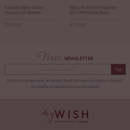
Kokardy klipsy ślubne
Klipsy do butów Kokardy
różowe z brokatem
ZESTAW Dubaj Złoty
Cena
Cena
75,00 zł
87,00 zł
Nasz
NEWSLETTER
Tak
Możesz zrezygnować w każdej chwili. W tym celu należy odnaleźć
szczegóły w naszej informacji prawnej.