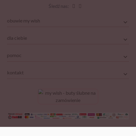
Śledź nas:
obuwie my wish
dla ciebie
pomoc
kontakt