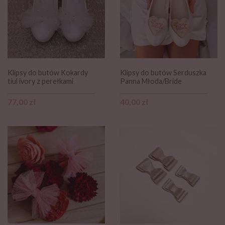
Klipsy do butów Kokardy
Klipsy do butów Serduszka
tiul ivory z perełkami
Panna Młoda/Bride
Cena
Cena
77,00 zł
40,00 zł