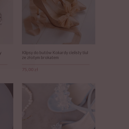
y
Klipsy do butów Kokardy cielisty tiul
ze złotym brokatem
Cena
75,00 zł