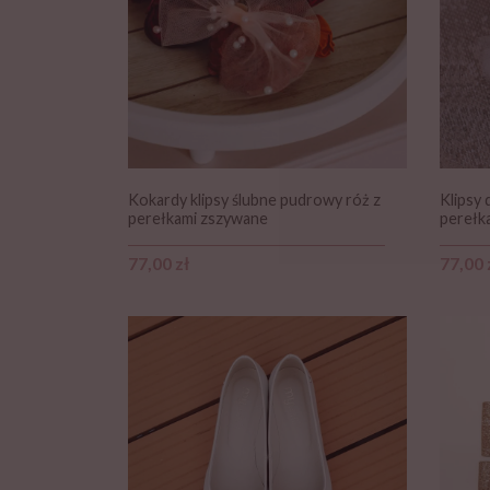
Kokardy klipsy ślubne pudrowy róż z
Klipsy 
perełkami zszywane
perełk
Cena
Cena
77,00 zł
77,00 