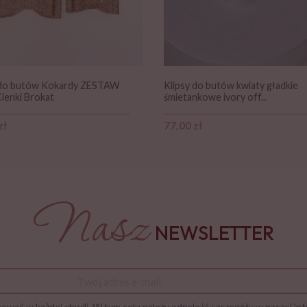
 do butów Kokardy ZESTAW
Klipsy do butów kwiaty gładkie
Cienki Brokat
śmietankowe ivory off...
Cena
zł
77,00 zł
Nasz
NEWSLETTER
wać w każdej chwili. W tym celu należy odnaleźć szczegóły w naszej inf