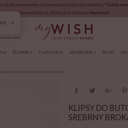
 się do showroomu w Katowicach poprzez zakładkę
"Gdzie mie
Nowa Kolekcja 2026 już w zakładce
Nowości!
TUJ
ŚLUBNE
FLASH SALE
AKCESORIA
BLOG
GD
 do butów kokardy zestaw srebrny brokat
KLIPSY DO BU
SREBRNY BROK