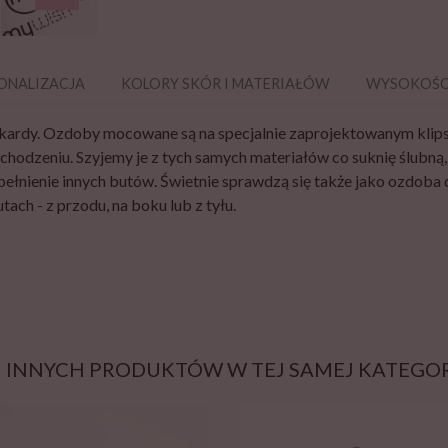
ONALIZACJA
KOLORY SKÓR I MATERIAŁÓW
WYSOKOŚC
kardy. Ozdoby mocowane są na specjalnie zaprojektowanym klipsie
chodzeniu. Szyjemy je z tych samych materiałów co suknię ślubną,
pełnienie innych butów. Świetnie sprawdzą się także jako ozdoba 
ach - z przodu, na boku lub z tyłu.
2 INNYCH PRODUKTÓW W TEJ SAMEJ KATEGORI