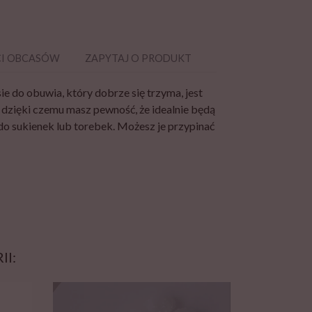
I OBCASÓW
ZAPYTAJ O PRODUKT
 do obuwia, który dobrze się trzyma, jest
 dzięki czemu masz pewność, że idealnie będą
do sukienek lub torebek. Możesz je przypinać
I: