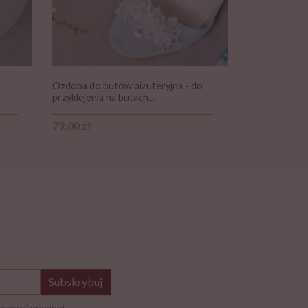
Ozdoba do butów biżuteryjna - do
przyklejenia na butach...
Cena
79,00 zł
Subskrybuj
ormacji prawnej.