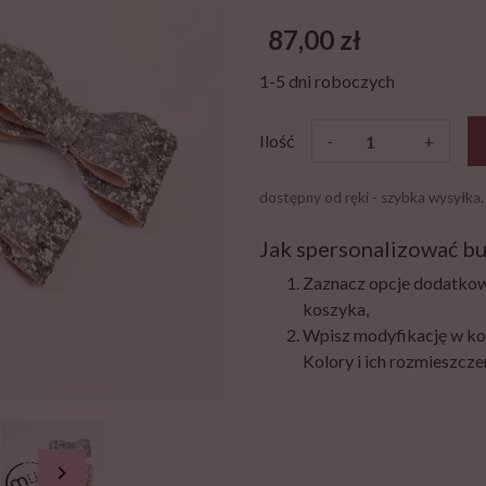
87,00 zł
1-5 dni roboczych
Ilość
-
+
dostępny od ręki - szybka wysyłka.
Jak spersonalizować bu
Zaznacz opcje dodatkow
koszyka,
Wpisz modyfikację w ko
Kolory i ich rozmieszczen
chevron_right