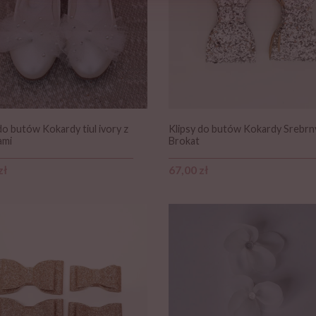
do butów Kokardy tiul ivory z
Klipsy do butów Kokardy Srebrn
ami
Brokat
Cena
zł
67,00 zł