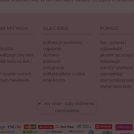
IE MY WISH
DLA CIEBIE
POMOC
polityka prywatności
faq – pytania i
ilozofia
regulamin
odpowiedzi
ealizacje | my wish
dostawy
jak mierzyć stopę
ie buty na ślub i
płatności
reklamacje
pielęgnacja
zwroty i wymiana
 ręcznie szytych
polityka plików cookie
zaprojektuj i
 buty handmade
moje konto
spersonalizuj swo
wymarzone buty