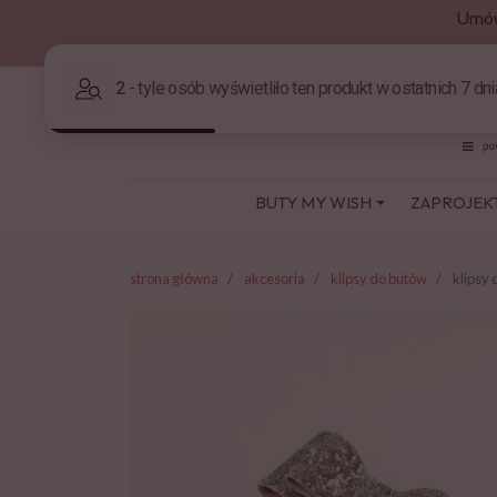
Umów
BUTY MY WISH
ZAPROJEK
strona główna
akcesoria
klipsy do butów
klipsy