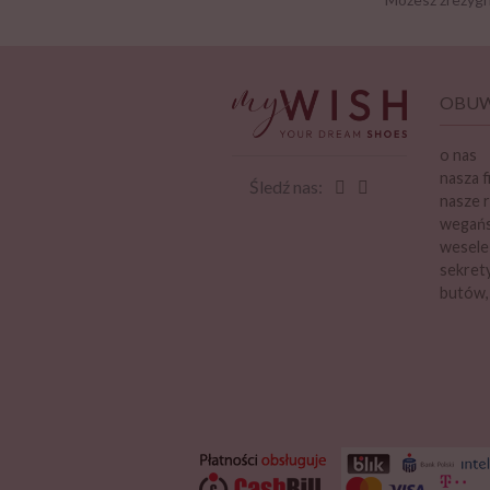
OBUW
o nas
nasza f
Śledź nas:
nasze r
wegańsk
wesele
sekrety
butów,