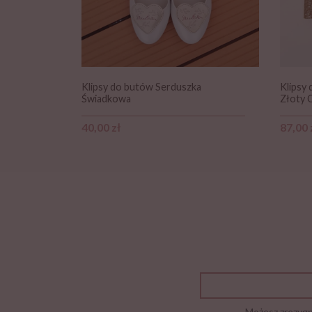
Klipsy do butów Serduszka
Klipsy
Świadkowa
Złoty 
Cena
Cena
40,00 zł
87,00 
Możesz zrezygno