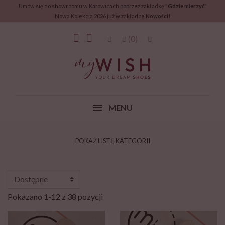
Umów się do showroomu w Katowicach poprzez zakładkę
"Gdzie mierzyć"
Nowa Kolekcja 2026 już w zakładce
Nowości!
(0)
MENU
POKAŻ LISTĘ KATEGORII
Pokazano 1-12 z 38 pozycji