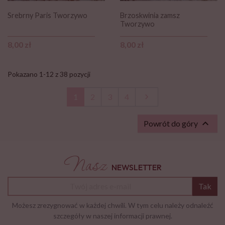
Srebrny Paris Tworzywo
Brzoskwinia zamsz
Tworzywo
Cena
Cena
8,00 zł
8,00 zł
Pokazano 1-12 z 38 pozycji
Następny
1
2
3
4


Powrót do góry
Nasz
NEWSLETTER
Tak
Możesz zrezygnować w każdej chwili. W tym celu należy odnaleźć
szczegóły w naszej informacji prawnej.