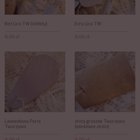
Beż Lico TW (cielisty)
Ecru Lico TW
Cena
Cena
8,00 zł
8,00 zł
Lawendowa Perła
złoty groszek Tworzywo
Tworzywo
(miedziane złoto)
Cena
Cena
8,00 zł
8,00 zł