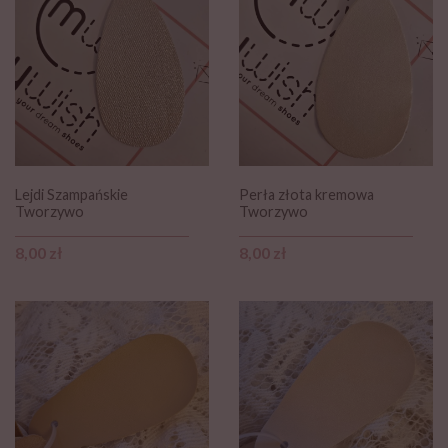
Lejdi Szampańskie
Perła złota kremowa
Tworzywo
Tworzywo
Cena
Cena
8,00 zł
8,00 zł