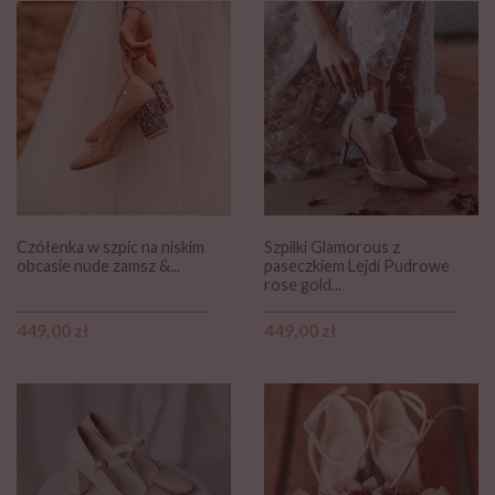
Czółenka w szpic na niskim
Szpilki Glamorous z
obcasie nude zamsz &...
paseczkiem Lejdi Pudrowe
rose gold...
Cena
Cena
449,00 zł
449,00 zł