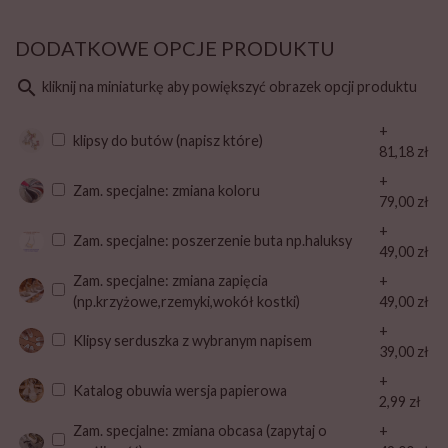
DODATKOWE OPCJE PRODUKTU
search
kliknij na miniaturkę aby powiększyć obrazek opcji produktu
+
klipsy do butów (napisz które)
81,18 zł
+
Zam. specjalne: zmiana koloru
79,00 zł
+
Zam. specjalne: poszerzenie buta np.haluksy
49,00 zł
Zam. specjalne: zmiana zapięcia
+
(np.krzyżowe,rzemyki,wokół kostki)
49,00 zł
+
Klipsy serduszka z wybranym napisem
39,00 zł
+
Katalog obuwia wersja papierowa
2,99 zł
Zam. specjalne: zmiana obcasa (zapytaj o
+