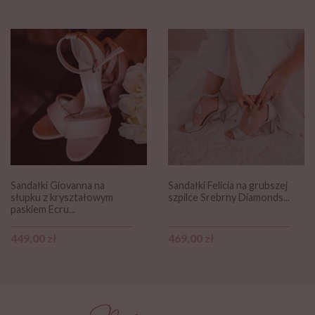
Sandałki Giovanna na
Sandałki Felicia na grubszej
słupku z kryształowym
szpilce Srebrny Diamonds...
paskiem Ecru...
Cena
Cena
449,00 zł
469,00 zł