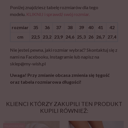
Poniżej znajdziesz tabelę rozmiarów dla tego
modelu.
KLIKNIJ i sprawdź swój rozmiar.
rozmiar
35
36
37
38
39
40
41
42
cm
22,5
23,2
23,9
24,6
25,3
26
26,7
27,4
Nie jesteś pewna, jaki rozmiar wybrać? Skontaktuj się z
nami na Facebooku, Instagramie lub napisz na
sklep@my-wish.pl
Uwaga! Przy zmianie obcasa zmienia się tęgość
oraz tabela rozmiarowa długości!
KLIENCI KTÓRZY ZAKUPILI TEN PRODUKT
KUPILI RÓWNIEŻ:
TYLKO ONLINE