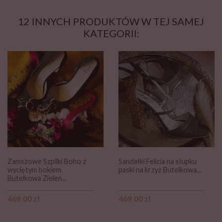
12 INNYCH PRODUKTÓW W TEJ SAMEJ
KATEGORII:
Zamszowe Szpilki Boho z
Sandałki Felicia na słupku
wyciętym bokiem
paski na krzyż Butelkowa...
Butelkowa Zieleń...
Cena
Cena
469,00 zł
469,00 zł