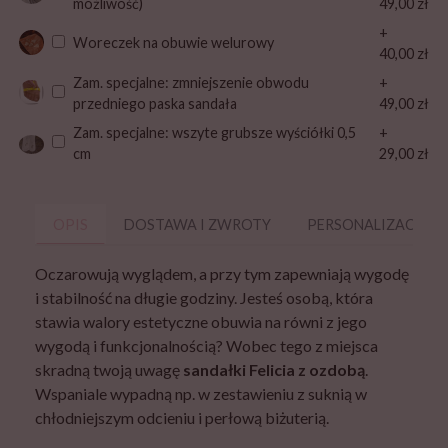
możliwość)
49,00 zł
+
Woreczek na obuwie welurowy
40,00 zł
Zam. specjalne: zmniejszenie obwodu
+
przedniego paska sandała
49,00 zł
Zam. specjalne: wszyte grubsze wyściółki 0,5
+
cm
29,00 zł
OPIS
DOSTAWA I ZWROTY
PERSONALIZACJA
Oczarowują wyglądem, a przy tym zapewniają wygodę
i stabilność na długie godziny. Jesteś osobą, która
stawia walory estetyczne obuwia na równi z jego
wygodą i funkcjonalnością? Wobec tego z miejsca
skradną twoją uwagę
sandałki Felicia z ozdobą
.
Wspaniale wypadną np. w zestawieniu z suknią w
chłodniejszym odcieniu i perłową biżuterią.