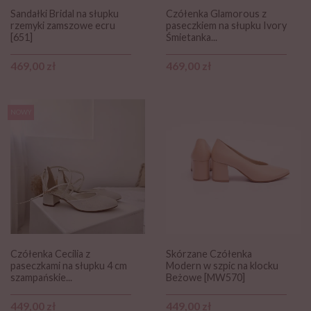
Sandałki Bridal na słupku
Czółenka Glamorous z
rzemyki zamszowe ecru
paseczkiem na słupku Ivory
[651]
Śmietanka...
Cena
Cena
469,00 zł
469,00 zł
NOWY
Czółenka Cecilia z
Skórzane Czółenka
paseczkami na słupku 4 cm
Modern w szpic na klocku
szampańskie...
Beżowe [MW570]
Cena
Cena
449,00 zł
449,00 zł