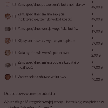
+
Zam. specjalne: poszerzenie buta np.haluksy
49,00 zł
Zam. specjalne: zmiana zapięcia
+
(np.krzyżowe,rzemyki,wokół kostki)
49,00 zł
+
Zam. specjalne: wersja wegańska butów
19,00 zł
+
Klipsy serduszka z wybranym napisem
39,00 zł
+
Katalog obuwia wersja papierowa
2,99 zł
Zam. specjalne: zmiana obcasa (zapytaj o
+
możliwość)
49,00 zł
+
Woreczek na obuwie welurowy
40,00 zł
Dostosowywanie produktu
Wpisz długość i tęgość swojej stopy - instrukcję znajdziesz w
zakładce "jak mierzyć stopę"