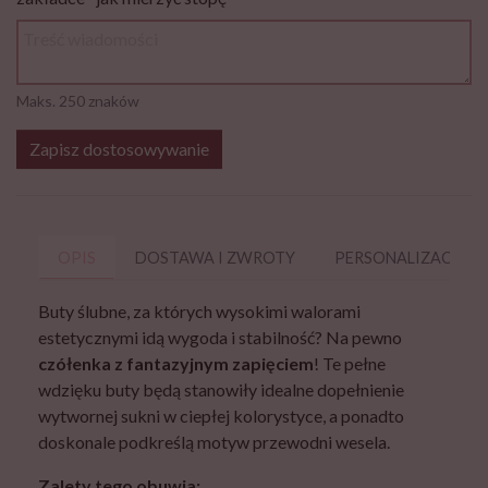
Maks. 250 znaków
Zapisz dostosowywanie
OPIS
DOSTAWA I ZWROTY
PERSONALIZACJA
Buty ślubne, za których wysokimi walorami
estetycznymi idą wygoda i stabilność? Na pewno
czółenka z fantazyjnym zapięciem
! Te pełne
wdzięku buty będą stanowiły idealne dopełnienie
wytwornej sukni w ciepłej kolorystyce, a ponadto
doskonale podkreślą motyw przewodni wesela.
Zalety tego obuwia: