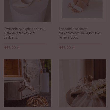
Czółenka w szpic na słupku
Sandałki z paskami
7 cm śmietankowe z
cyrkoniowymi na krzyż glas
paskiem...
jasne złoto...
Cena
Cena
449,00 zł
449,00 zł