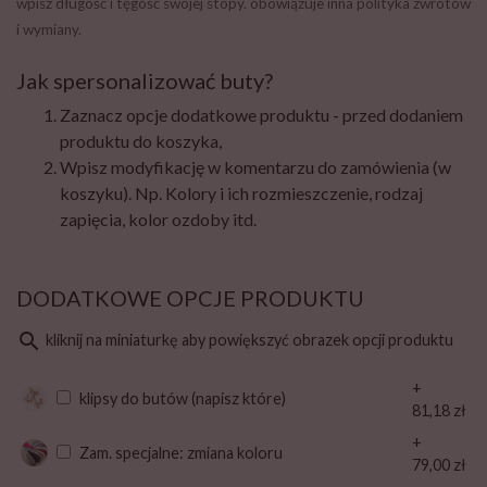
wpisz długość i tęgość swojej stopy. obowiązuje inna polityka zwrotów
i wymiany.
Jak spersonalizować buty?
Zaznacz opcje dodatkowe produktu - przed dodaniem
produktu do koszyka,
Wpisz modyfikację w komentarzu do zamówienia (w
koszyku). Np. Kolory i ich rozmieszczenie, rodzaj
zapięcia, kolor ozdoby itd.
DODATKOWE OPCJE PRODUKTU
search
kliknij na miniaturkę aby powiększyć obrazek opcji produktu
+
klipsy do butów (napisz które)
81,18 zł
+
Zam. specjalne: zmiana koloru
79,00 zł