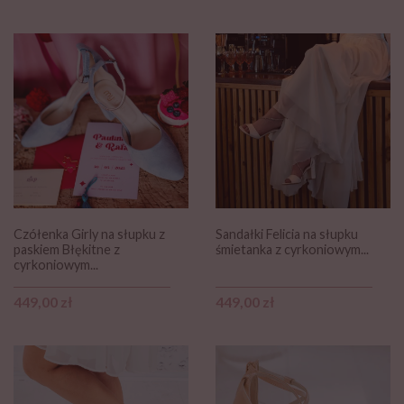
Czółenka Girly na słupku z
Sandałki Felicia na słupku
paskiem Błękitne z
śmietanka z cyrkoniowym...
cyrkoniowym...
Cena
Cena
449,00 zł
449,00 zł