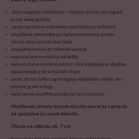
duża wygoda i stabilność – możesz je mieć na nogach
przez wiele godzin
szyte ręcznie w rodzinnej manufakturze w Polsce
umożliwia swobodny przepływ powietrza, a więc
chroni stopy przed otarciami
uzupełnia motyw przewodni wesela
wyposażone w miękką wkładkę
wykończone wysokiej jakości skórą naturalną, idealnie
wpasowującą się w kształt stopy
paseczki nie tylko zapobiegają wypadaniu stopy, ale i
pięknie ją akcentują
nada się na wszelkie przyjęcia i uroczystości.
Możliwość zmiany wysokości obcasa oraz zapięcia
na specjalne życzenie klientki.
Obcas na zdjęciu: ok. 7 cm
Rozmiarówka delikatnie zawyżona. Zalecamy wybór rozmiaru