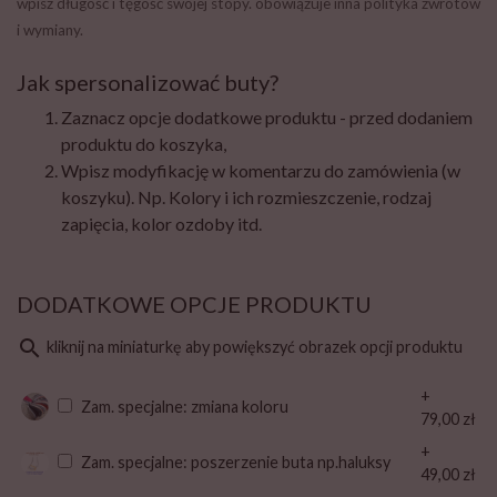
wpisz długość i tęgość swojej stopy. obowiązuje inna polityka zwrotów
i wymiany.
Jak spersonalizować buty?
Zaznacz opcje dodatkowe produktu - przed dodaniem
produktu do koszyka,
Wpisz modyfikację w komentarzu do zamówienia (w
koszyku). Np. Kolory i ich rozmieszczenie, rodzaj
zapięcia, kolor ozdoby itd.
DODATKOWE OPCJE PRODUKTU
search
kliknij na miniaturkę aby powiększyć obrazek opcji produktu
+
Zam. specjalne: zmiana koloru
79,00 zł
+
Zam. specjalne: poszerzenie buta np.haluksy
49,00 zł