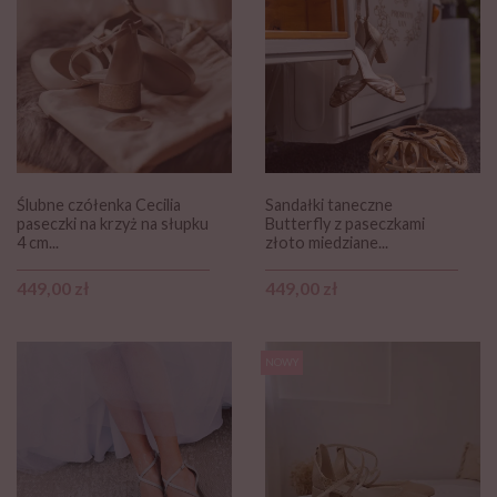
Ślubne czółenka Cecilia
Sandałki taneczne
paseczki na krzyż na słupku
Butterfly z paseczkami
4 cm...
złoto miedziane...
Cena
Cena
449,00 zł
449,00 zł
NOWY