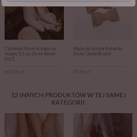
Czółenka Rosie w szpic na
Klipsy do butów Kokardy
słupku 5,5 cm Złote Rimini
Złoty Cienki Brokat
[017]
Cena
Cena
419,00 zł
67,00 zł
12 INNYCH PRODUKTÓW W TEJ SAMEJ
KATEGORII: