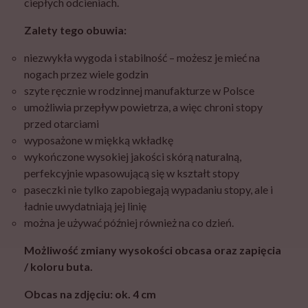
ciepłych odcieniach.
Zalety tego obuwia:
niezwykła wygoda i stabilność – możesz je mieć na
nogach przez wiele godzin
szyte ręcznie w rodzinnej manufakturze w Polsce
umożliwia przepływ powietrza, a więc chroni stopy
przed otarciami
wyposażone w miękką wkładkę
wykończone wysokiej jakości skórą naturalną,
perfekcyjnie wpasowującą się w kształt stopy
paseczki nie tylko zapobiegają wypadaniu stopy, ale i
ładnie uwydatniają jej linię
można je używać później również na co dzień.
Możliwość zmiany wysokości obcasa oraz zapięcia
/ koloru buta.
Obcas na zdjęciu: ok. 4 cm