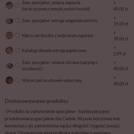
Zam. specjalne: zmiana zapięcia
+
(np.krzyżowe,rzemyki,wokół kostki)
49,00 zł
+
Zam. specjalne: wersja wegańska butów
19,00 zł
+
Klipsy serduszka z wybranym napisem
39,00 zł
+
Katalog obuwia wersja papierowa
2,99 zł
Zam. specjalne: zmiana obcasa (zapytaj o
+
możliwość)
49,00 zł
+
Woreczek na obuwie welurowy
40,00 zł
Dostosowywanie produktu
! Produkt na zamówienie specjalne - każda para jest
produkowana specjalnie dla Ciebie. W pole tekstowe lub
komentarz do zamówienia wpisz długość i tęgość swojej
stopy. Obowiązuje inna polityka zwrotów i wymiany.