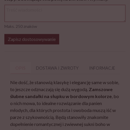
Maks. 250 znaków
Zapisz dostosowywanie
OPIS
DOSTAWA I ZWROTY
INFORMACJE
P
Nie dość, że stanowią klasykę i elegancję same w sobie,
to jeszcze odznaczają się dużą wygodą.
Zamszowe
ślubne sandałki na słupku w bordowym kolorze
, bo
o nich mowa, to idealne rozwiązanie dla panien
młodych, dla których prostota i swoboda muszą iść w
parze z szykownością. Będą stanowiły znakomite
dopełnienie romantycznej i zwiewnej sukni boho w