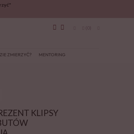
rzyć"
(0)
ZIE ZMIERZYĆ?
MENTORING
REZENT KLIPSY
 BUTÓW
JA