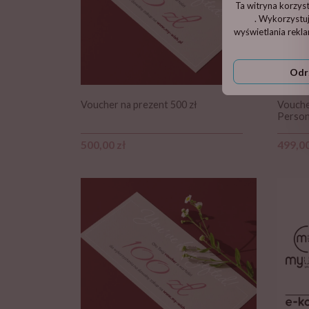
Ta witryna korzys
. Wykorzystuj
wyświetlania rekl
Odr
Voucher na prezent 500 zł
Vouche
Persona
Cena
Cena
500,00 zł
499,00