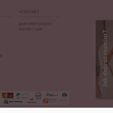
KONTAKT
gdzie zmierzyć buty?
kontakt z nami
?
je