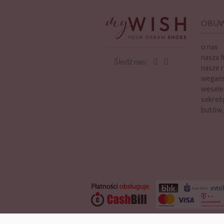
OBUW
o nas
nasza f
Śledź nas:
nasze r
wegańsk
wesele
sekrety
butów,