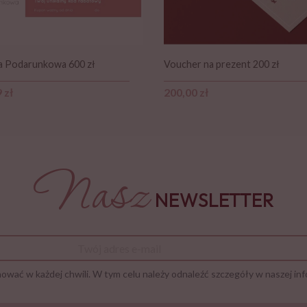
a Podarunkowa 600 zł
Voucher na prezent 200 zł
Cena
 zł
200,00 zł
Nasz
NEWSLETTER
wać w każdej chwili. W tym celu należy odnaleźć szczegóły w naszej inf