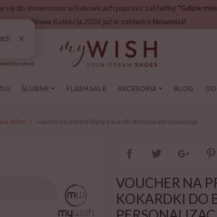
 się do showroomu w Katowicach poprzez zakładkę
"Gdzie mie
Nowa Kolekcja 2026 już w zakładce
Nowości!
TUJ
ŚLUBNE
FLASH SALE
AKCESORIA
BLOG
GD
wa online
voucher na prezent klipsy kokardki do butów personalizacja
VOUCHER NA P
KOKARDKI DO
PERSONALIZAC