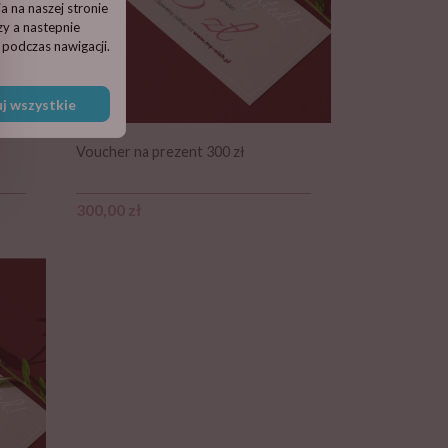
 na naszej stronie
zy a nastepnie
podczas nawigacji.
j wszystkie
Voucher na prezent 300 zł
Cena
300,00 zł