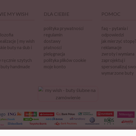
IE MY WISH
DLA CIEBIE
POMOC
polityka prywatności
faq – pytania i
ilozofia
regulamin
odpowiedzi
ealizacje | my wish
dostawy
jak mierzyć stopę
ie buty na ślub i
płatności
reklamacje
pielęgnacja
zwroty i wymiana
 ręcznie szytych
polityka plików cookie
zaprojektuj i
 buty handmade
moje konto
spersonalizuj swo
wymarzone buty