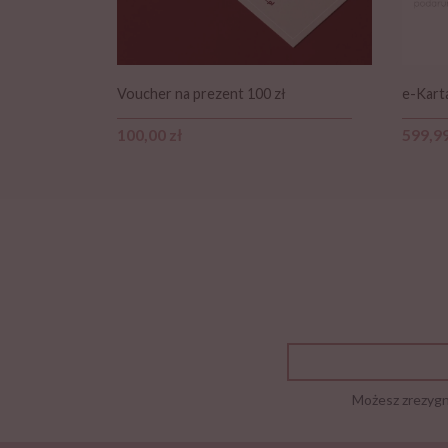
Voucher na prezent 100 zł
e-Kart
Cena
Cena
100,00 zł
599,99
Możesz zrezygno