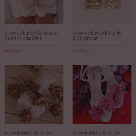
Klipsy do butów Serduszka
Klipsy do butów Kokardy
Panna Młoda/Bride
Złoty Brokat
Cena
Cena
40,00 zł
67,00 zł
Klipsy kokardy do butów
Klipsy kokardy do butów