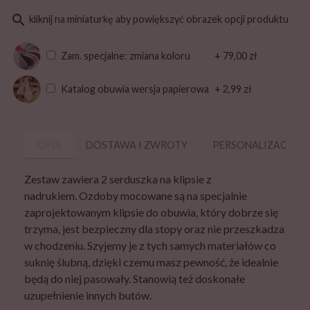
search
kliknij na miniaturkę aby powiększyć obrazek opcji produktu
Zam. specjalne: zmiana koloru
+ 79,00 zł
Katalog obuwia wersja papierowa
+ 2,99 zł
OPIS
DOSTAWA I ZWROTY
PERSONALIZACJA
Zestaw zawiera 2 serduszka na klipsie z
nadrukiem. Ozdoby mocowane są na specjalnie
zaprojektowanym klipsie do obuwia, który dobrze się
trzyma, jest bezpieczny dla stopy oraz nie przeszkadza
w chodzeniu. Szyjemy je z tych samych materiałów co
suknię ślubną, dzięki czemu masz pewność, że idealnie
będą do niej pasowały. Stanowią też doskonałe
uzupełnienie innych butów.