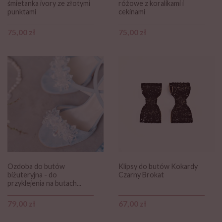
śmietanka ivory ze złotymi
różowe z koralikami i
punktami
cekinami
Cena
Cena
75,00 zł
75,00 zł
Ozdoba do butów
Klipsy do butów Kokardy
biżuteryjna - do
Czarny Brokat
przyklejenia na butach...
Cena
Cena
79,00 zł
67,00 zł