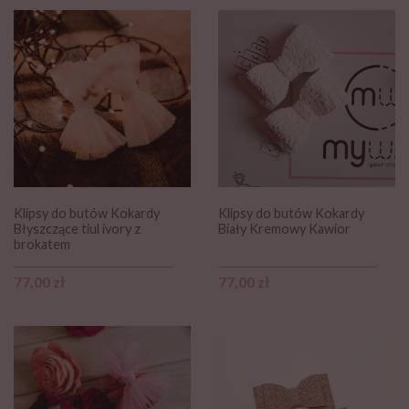
Klipsy do butów Kokardy
Klipsy do butów Kokardy
Błyszczące tiul ivory z
Biały Kremowy Kawior
brokatem
Cena
Cena
77,00 zł
77,00 zł