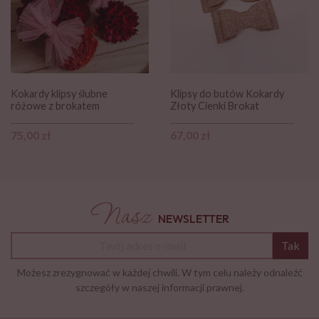
Kokardy klipsy ślubne
Klipsy do butów Kokardy
różowe z brokatem
Złoty Cienki Brokat
Cena
Cena
75,00 zł
67,00 zł
Nasz
NEWSLETTER
Tak
Możesz zrezygnować w każdej chwili. W tym celu należy odnaleźć
szczegóły w naszej informacji prawnej.