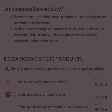
Jak spersonalizować buty?
Zaznacz opcje dodatkowe produktu - przed dodaniem
produktu do koszyka,
Wpisz modyfikację w komentarzu do zamówienia (w
koszyku). Np. Kolory i ich rozmieszczenie, rodzaj
zapięcia, kolor ozdoby itd.
DODATKOWE OPCJE PRODUKTU
search
kliknij na miniaturkę aby powiększyć obrazek opcji produktu
+
klipsy do butów (napisz które)
81,18 zł
+
Zam. specjalne: zmiana koloru
79,00 zł
+
Zam. specjalne: poszerzenie buta np.haluksy
49,00 zł