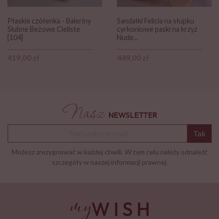
Płaskie czółenka - Baleriny
Sandałki Felicia na słupku
Ślubne Beżowe Cieliste
cyrkoniowe paski na krzyż
[104]
Nude...
Cena
Cena
419,00 zł
449,00 zł
Nasz
NEWSLETTER
Tak
Możesz zrezygnować w każdej chwili. W tym celu należy odnaleźć
szczegóły w naszej informacji prawnej.