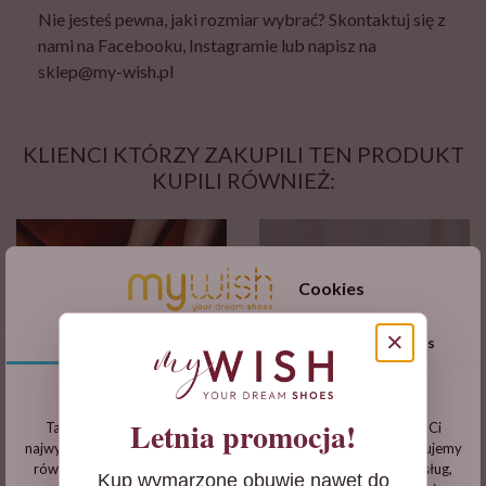
Nie jesteś pewna, jaki rozmiar wybrać? Skontaktuj się z
nami na Facebooku, Instagramie lub napisz na
sklep@my-wish.pl
KLIENCI KTÓRZY ZAKUPILI TEN PRODUKT
KUPILI RÓWNIEŻ:
Cookies
×
zgody
szczegóły
o cookies
Informacje dotyczące plików cookies
Letnia promocja!
Ta witryna korzysta z własnych plików cookie, aby zapewnić Ci
najwyższy poziom doświadczenia na naszej stronie . Wykorzystujemy
Sandałki Felicia na słupku
Płaskie czółenka ślubne z
również pliki cookie stron trzecich w celu ulepszenia naszych usług,
Kup wymarzone obuwie nawet do
paski na krzyż perłowe z...
paseczkami na krzyż