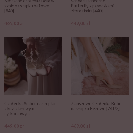
Skórzane czółenka Bella w
Sandałki taneczne
szpic na słupku beżowe
Butterfly z paseczkami
[840]
złote rimini [440]
Cena
Cena
469,00 zł
449,00 zł
Czółenka Amber na słupku
Zamszowe Czółenka Boho
z kryształowym
na słupku Beżowe [741/3]
cyrkoniowym...
Cena
Cena
449,00 zł
469,00 zł