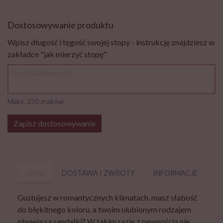
Dostosowywanie produktu
Wpisz długość i tęgość swojej stopy - instrukcję znajdziesz w
zakładce "jak mierzyć stopę"
Maks. 250 znaków
Zapisz dostosowywanie
OPIS
DOSTAWA I ZWROTY
INFORMACJE
P
Gustujesz w romantycznych klimatach, masz słabość
do błękitnego koloru, a twoim ulubionym rodzajem
obuwia są sandałki? W takim razie z pewnością nie