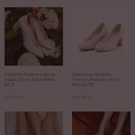
Czółenka Rosie w szpic na
Zamszowe czółenka
słupku 5,5 cm Złote Rimini
Princess Pudrowy Róż z
[017]
Perłą [570]
Cena
Cena
419,00 zł
469,00 zł