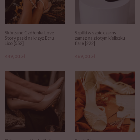
Skórzane Czółenka Love
Szpilki w szpic czarny
Story paski na krzyż Ecru
zamsz na złotym kieliszku
Lico [552]
flare [222]
Cena
Cena
449,00 zł
469,00 zł