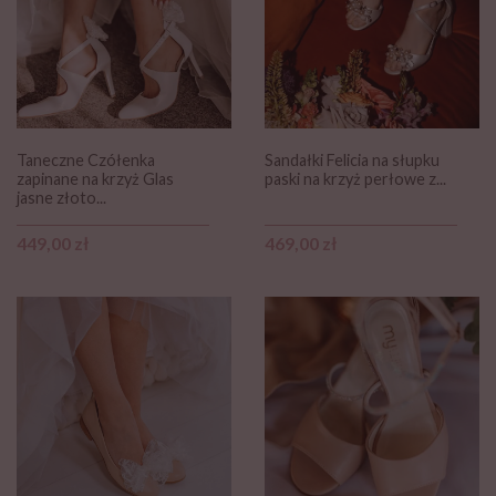
Taneczne Czółenka
Sandałki Felicia na słupku
zapinane na krzyż Glas
paski na krzyż perłowe z...
jasne złoto...
Cena
Cena
449,00 zł
469,00 zł