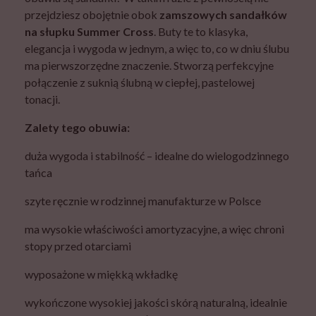
przejdziesz obojętnie obok
zamszowych sandałków
na słupku Summer Cross
. Buty te to klasyka,
elegancja i wygoda w jednym, a więc to, co w dniu ślubu
ma pierwszorzędne znaczenie. Stworzą perfekcyjne
połączenie z suknią ślubną w ciepłej, pastelowej
tonacji.
Zalety tego obuwia:
duża wygoda i stabilność – idealne do wielogodzinnego
tańca
szyte ręcznie w rodzinnej manufakturze w Polsce
ma wysokie właściwości amortyzacyjne, a więc chroni
stopy przed otarciami
wyposażone w miękką wkładkę
wykończone wysokiej jakości skórą naturalną, idealnie