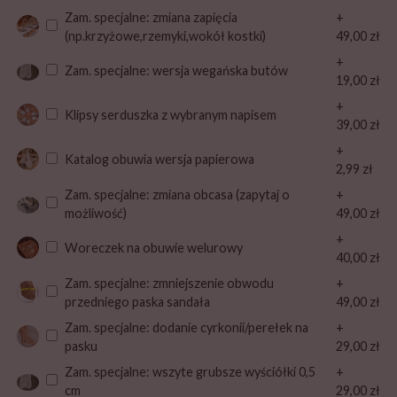
Zam. specjalne: zmiana zapięcia
+
(np.krzyżowe,rzemyki,wokół kostki)
49,00 zł
+
Zam. specjalne: wersja wegańska butów
19,00 zł
+
Klipsy serduszka z wybranym napisem
39,00 zł
+
Katalog obuwia wersja papierowa
2,99 zł
Zam. specjalne: zmiana obcasa (zapytaj o
+
możliwość)
49,00 zł
+
Woreczek na obuwie welurowy
40,00 zł
Zam. specjalne: zmniejszenie obwodu
+
przedniego paska sandała
49,00 zł
Zam. specjalne: dodanie cyrkonii/perełek na
+
pasku
29,00 zł
Zam. specjalne: wszyte grubsze wyściółki 0,5
+
cm
29,00 zł