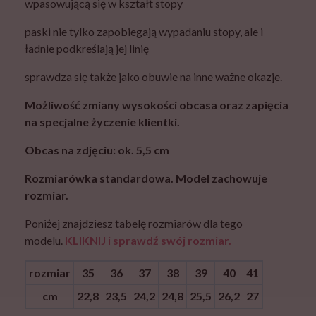
wpasowującą się w kształt stopy
paski nie tylko zapobiegają wypadaniu stopy, ale i
ładnie podkreślają jej linię
sprawdza się także jako obuwie na inne ważne okazje.
Możliwość zmiany wysokości obcasa oraz zapięcia
na specjalne życzenie klientki.
Obcas na zdjęciu: ok. 5,5 cm
Rozmiarówka standardowa. Model zachowuje
rozmiar.
Poniżej znajdziesz tabelę rozmiarów dla tego
modelu.
KLIKNIJ i sprawdź swój rozmiar.
rozmiar
35
36
37
38
39
40
41
cm
22,8
23,5
24,2
24,8
25,5
26,2
27