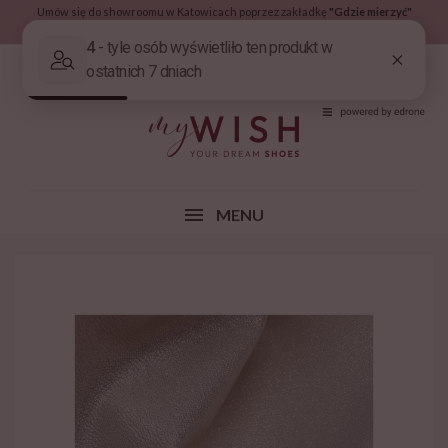
Umów się do showroomu w Katowicach poprzez zakładkę
"Gdzie mierzyć"
Nowa Kolekcja 2026 już w zakładce
Nowości!
(0)
MENU