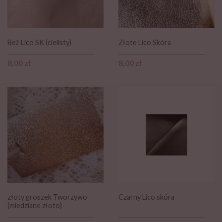
Beż Lico SK (cielisty)
Złote Lico Skóra
Cena
Cena
8,00 zł
8,00 zł
złoty groszek Tworzywo
Czarny Lico skóra
(miedziane złoto)