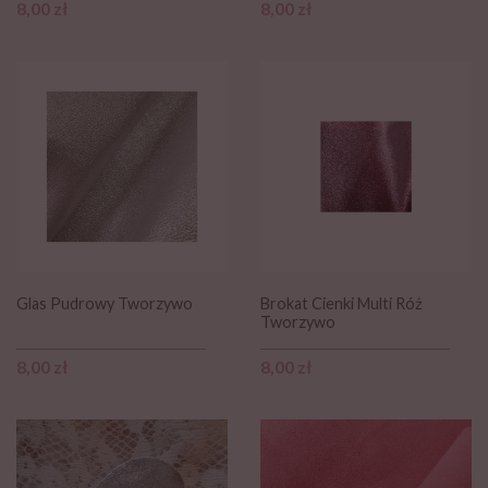
Cena
Cena
8,00 zł
8,00 zł
Glas Pudrowy Tworzywo
Brokat Cienki Multi Róż
Tworzywo
Cena
Cena
8,00 zł
8,00 zł