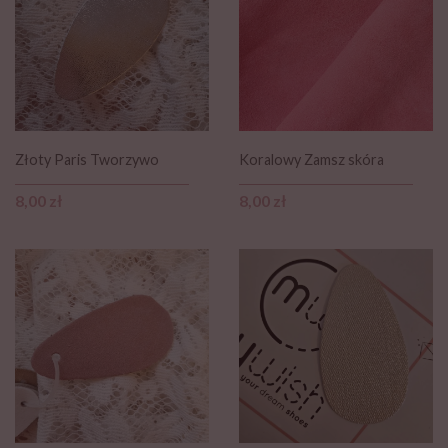
Złoty Paris Tworzywo
Koralowy Zamsz skóra
Cena
Cena
8,00 zł
8,00 zł