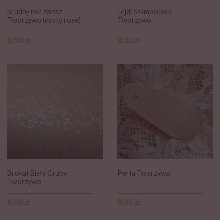
brudny róż zamsz
Lejdi Szampańskie
Tworzywo (dusty rose)
Tworzywo
Cena
Cena
8,00 zł
8,00 zł
Brokat Biały Gruby
Perła Tworzywo
Tworzywo
Cena
Cena
8,00 zł
8,00 zł