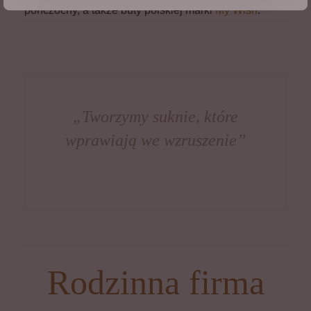
pończochy, a także buty polskiej marki
My Wish
.
„Tworzymy suknie, które
wprawiają we wzruszenie”
Rodzinna firma