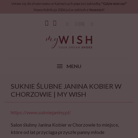
Umów się do showroomu w Katowicach poprzez zakładkę
"Gdzie mierzyć"
Nowa Kolekcja 2026 już w zakładce
Nowości!
(0)
MENU
SUKNIE ŚLUBNE JANINA KOBIER W
CHORZOWIE | MY WISH
https://www.sukniejaniny.pl/
Salon ślubny Janina Kobier w Chorzowie to miejsce,
które od lat przyciąga przyszłe panny młode