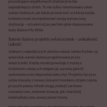
poszukujące wyjątkowych stylizacji na ten
najważniejszy dzień. To nie tylko renomowany salon
sukien ślubnych, ale także przestrzeń, w której każda
kobieta może skompletować swoją wymarzoną
stylizację – od sukni aż po perfekcyjnie dopasowane
buty ślubne My Wish.
Suknie ślubne projektu właścicielek – unikalność
i jakość
Jednym z największych atutów salonu Janina Kobier są
autorskie suknie ślubne projektowane przez
właścicielki. Każdy model powstaje z myślą o
kobietach ceniących elegancję, wysoką jakość
wykonania oraz niepowtarzalny styl. Projekty łączą w
sobie klasykę z nowoczesnymi trendami, dzięki czemu
przyszłe panny młode mogą znaleźć zarówno
romantyczne, zwiewne kreacje, jak i bardziej
minimalistyczne, nowoczesne formy.
Indywidualne podejście do klientki sprawia, że suknie