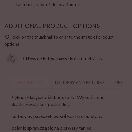
fastener, color of decoration, etc.
ADDITIONAL PRODUCT OPTIONS
search
click on the thumbnail to enlarge the image of product
options
klipsy do butów (napisz które)
+ zł81.18
DESCRIPTION
DELIVERY AND RETURNS
PERSON
Piękne i klasyczne ślubne szpilki.
Wykończone
ekskluzywną skórą naturalną.
Fantazyjny paseczek wokół kostki oraz stopy.
Idelanie sprawdzą się na pierwszy taniec.