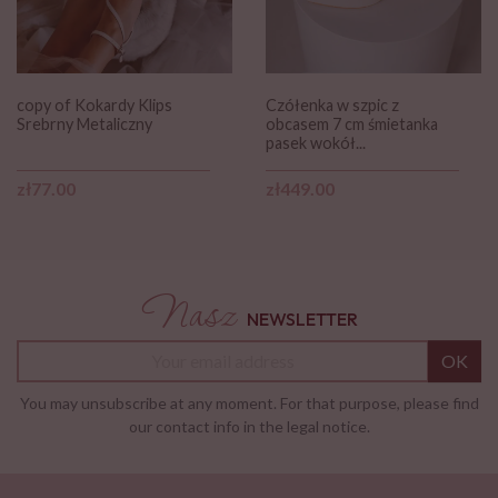
copy of Kokardy Klips
Czółenka w szpic z
Srebrny Metaliczny
obcasem 7 cm śmietanka
pasek wokół...
Price
Price
zł77.00
zł449.00
Nasz
NEWSLETTER
OK
You may unsubscribe at any moment. For that purpose, please find
our contact info in the legal notice.