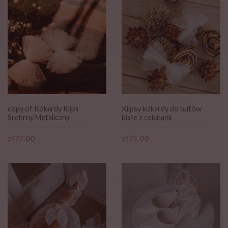
copy of Kokardy Klips
Klipsy kokardy do butów
Srebrny Metaliczny
białe z cekinami
Price
Price
zł77.00
zł75.00