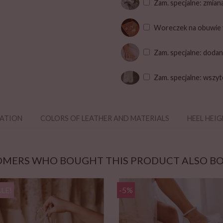
Zam. specjalne: zmian
Woreczek na obuwie
Zam. specjalne: dodan
Zam. specjalne: wszyt
ZATION
COLORS OF LEATHER AND MATERIALS
HEEL HEI
MERS WHO BOUGHT THIS PRODUCT ALSO B
LE!
-5%