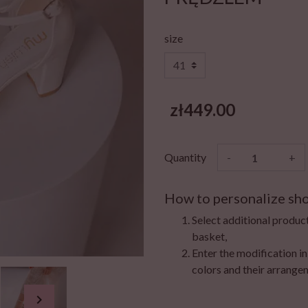
size
zł449.00
Quantity
-
+
How to personalize sh
Select additional produc
basket,
Enter the modification in
colors and their arrangem
chevron_right