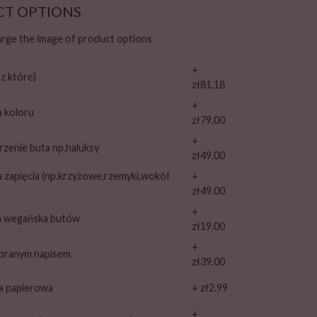
CT OPTIONS
large the image of product options
+
sz które)
zł81.18
+
a koloru
zł79.00
+
rzenie buta np.haluksy
zł49.00
a zapięcia (np.krzyżowe,rzemyki,wokół
+
zł49.00
+
ja wegańska butów
zł19.00
+
ybranym napisem
zł39.00
a papierowa
+ zł2.99
+