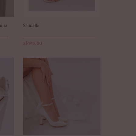
i na
Sandałki
Price
zł449.00