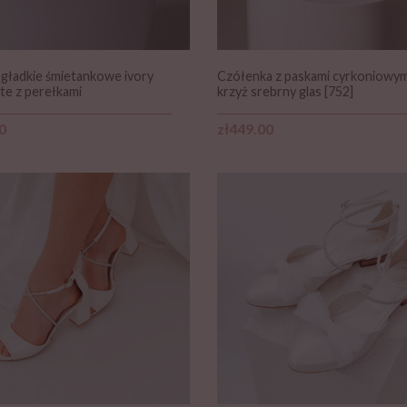
 gładkie śmietankowe ivory
Czółenka z paskami cyrkoniowym
te z perełkami
krzyż srebrny glas [752]
Price
0
zł449.00