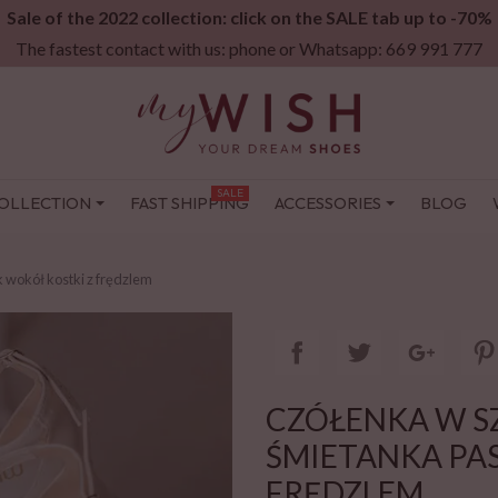
Sale of the 2022 collection: click on the SALE tab up to -70%
The fastest contact with us: phone or Whatsapp: 669 991 777
SALE
OLLECTION
FAST SHIPPING
ACCESSORIES
BLOG
 wokół kostki z frędzlem
CZÓŁENKA W SZ
ŚMIETANKA PA
FRĘDZLEM