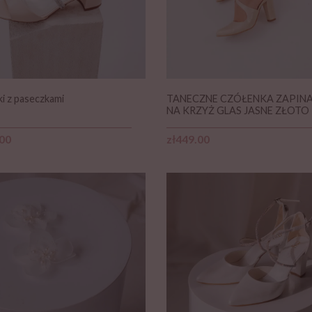
i z paseczkami
TANECZNE CZÓŁENKA ZAPIN
NA KRZYŻ GLAS JASNE ZŁOTO
Price
.00
zł449.00