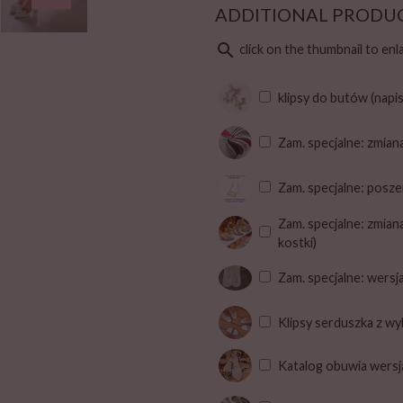
ADDITIONAL PRODU
search
click on the thumbnail to en
klipsy do butów (napi
Zam. specjalne: zmian
Zam. specjalne: posze
Zam. specjalne: zmian
kostki)
Zam. specjalne: wers
Klipsy serduszka z w
Katalog obuwia wersj