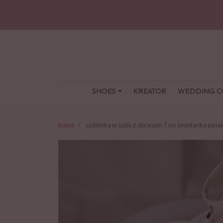
SHOES
KREATOR
WEDDING C
home
czółenka w szpic z obcasem 7 cm śmietanka pasek