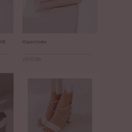
ANE
Kopertówka
Price
zł133.00