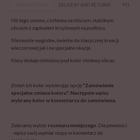
DESCRIPTION
DELIVERY AND RETURNS
PERSON
Hit tego sezonu, czółenka na niższym, stabilnym
obcasie z zapinaiem krzyżowym na podbicu.
Niezwykle wygodne, świetne do klasycznej kreacji
wieczorowej jak i na specjalne okazje.
Klasy dodaje obłożony pod kolor cholewy obcas.
Zmień ich kolor wybierając opcję
"Zamówienie
specjalne zmiana koloru". Następnie wpisz
wybrany kolor w komentarzu do zamówienia.
Zalecamy wybór
rozmiaru mniejszego
. Dla pewności
- wpisz swój wymiar stopy w komentarz do