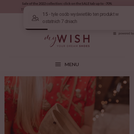
Sale of the 2022 collection: click on the SALE tab up to -70%
The fastest contact with us: phone or Whatsapp: 669 991 777
(0)
MENU