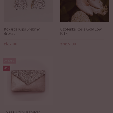
Kokarda Klips Srebrny
Czółenka Rosie Gold Low
Brokat
[017]
Price
Price
zł67.00
zł419.00
ON SALE!
-15%
Louis Clutch Bag Silver