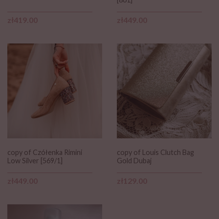
Price
Price
zł419.00
zł449.00
copy of Czółenka Rimini
copy of Louis Clutch Bag
Low Silver [569/1]
Gold Dubaj
Price
Price
zł449.00
zł129.00