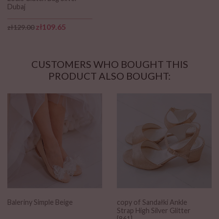
Dubaj
Regular price
Price
zł109.65
zł129.00
CUSTOMERS WHO BOUGHT THIS
PRODUCT ALSO BOUGHT:
Baleriny Simple Beige
copy of Sandałki Ankle
Strap High Silver Glitter
[861]