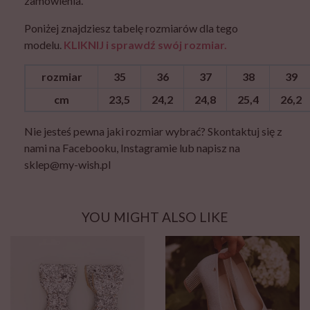
zamówienia.
Poniżej znajdziesz tabelę rozmiarów dla tego
modelu.
KLIKNIJ i sprawdź swój rozmiar.
rozmiar
35
36
37
38
39
cm
23,5
24,2
24,8
25,4
26,2
Nie jesteś pewna jaki rozmiar wybrać? Skontaktuj się z
nami na Facebooku, Instagramie lub napisz na
sklep@my-wish.pl
YOU MIGHT ALSO LIKE