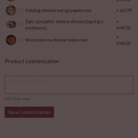
Katalog obuwia wersja papierowa
+ zł2.99
Zam. specjalne: zmiana obcasa (zapytaj o
+
możliwość)
zł49.00
+
Woreczek na obuwie welurowy
zł40.00
Product customization
250 char. max
Save Customization