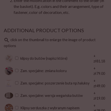
Enter the modification in the comment to the order (in
the basket). E.g. colors and their arrangement, type of
fastener, color of decoration, etc.
ADDITIONAL PRODUCT OPTIONS
search
click on the thumbnail to enlarge the image of product
options
+
klipsy do butów (napisz które)
zł81.18
+
Zam. specjalne: zmiana koloru
zł79.00
+
Zam. specjalne: poszerzenie buta np.haluksy
zł49.00
+
Zam. specjalne: wersja wegańska butów
zł19.00
+
Klipsy serduszka z wybranym napisem
zł39.00