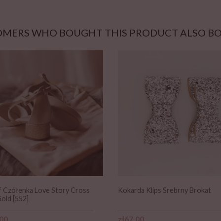
MERS WHO BOUGHT THIS PRODUCT ALSO B
f Czółenka Love Story Cross
Kokarda Klips Srebrny Brokat
old [552]
Price
.00
zł67.00