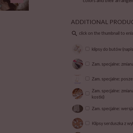
colors and their arrangem
ADDITIONAL PRODU
search
click on the thumbnail to en
klipsy do butów (napi
Zam. specjalne: zmian
Zam. specjalne: posze
Zam. specjalne: zmian
kostki)
Zam. specjalne: wers
Klipsy serduszka z w