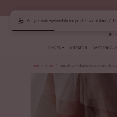
SHOES
KREATOR
WEDDING C
home
shoes
copy of czółenka love story cross strap 