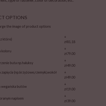
ent, type of fastener, color of decoration, etc.
CT OPTIONS
large the image of product options
+
sz które)
zł81.18
+
a koloru
zł79.00
+
rzenie buta np.haluksy
zł49.00
a zapięcia (np.krzyżowe,rzemyki,wokół
+
zł49.00
+
ja wegańska butów
zł19.00
+
ybranym napisem
zł39.00