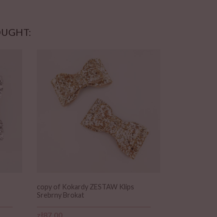
OUGHT:
copy of Kokardy ZESTAW Klips
Srebrny Brokat
Price
zł87.00