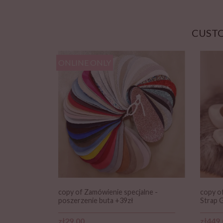
CUSTO
ONLINE ONLY
copy of Zamówienie specjalne -
copy o
poszerzenie buta +39zł
Strap G
Price
Price
zł29.00
zł449