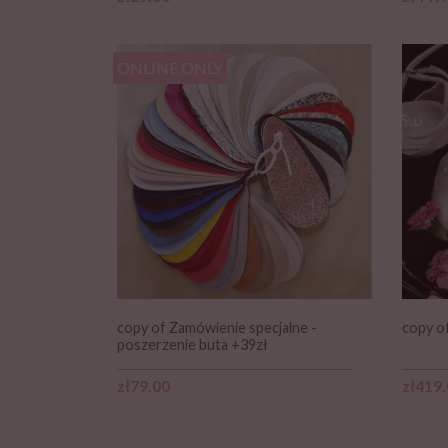
ONLINE ONLY
copy of Zamówienie specjalne -
copy of
poszerzenie buta +39zł
Price
Price
zł79.00
zł419