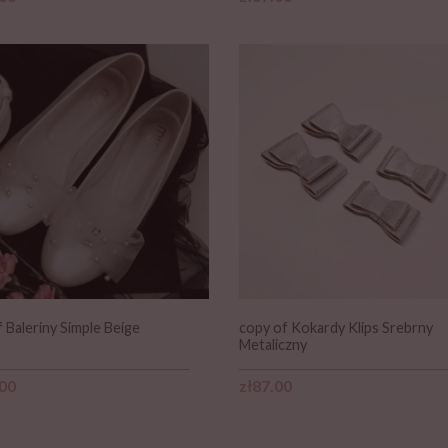
 Baleriny Simple Beige
copy of Kokardy Klips Srebrny
Metaliczny
Price
.00
zł87.00