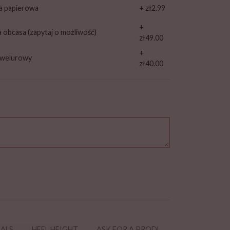
a papierowa
+ zł2.99
+
a obcasa (zapytaj o możliwość)
zł49.00
+
 welurowy
zł40.00
IALS
HEEL HEIGHT
ASK FOR A PRODUCT