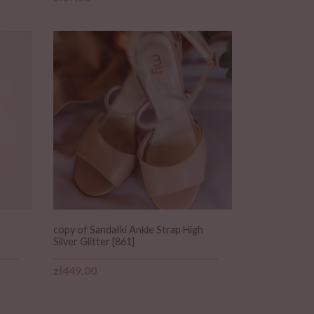
copy of Sandałki Ankle Strap High
Silver Glitter [861]
Price
zł449.00