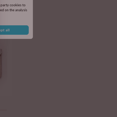
y-wish.pl
d party cookies to
ed on the analysis
pt all