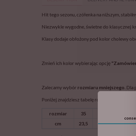
Hit tego sezonu, czółenka na niższym, stabi
Niezwykle wygodne, świetne do klasycznej kre
Klasy dodaje obłożony pod kolor cholewy ob
Zmień ich kolor wybierając opcję
"Zamówieni
Zalecamy wybór
rozmiaru mniejszego
. Dla
Poniżej znajdziesz tabelę rozmiarów dla teg
rozmiar
35
36
37
conse
cm
23,5
24,2
24,8