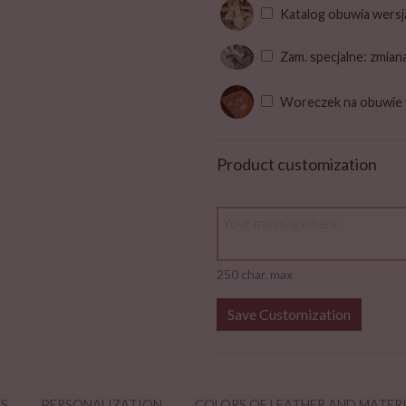
Katalog obuwia wersj
Zam. specjalne: zmian
Woreczek na obuwie
Product customization
250 char. max
Save Customization
NS
PERSONALIZATION
COLORS OF LEATHER AND MATER