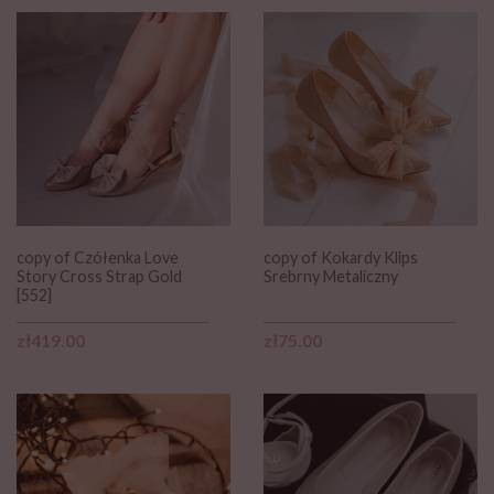
copy of Czółenka Love
copy of Kokardy Klips
Story Cross Strap Gold
Srebrny Metaliczny
[552]
Price
Price
zł419.00
zł75.00