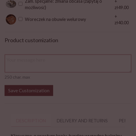
Zam. specjalne: zmiana obcasa (zapytaj o
+
możliwość)
zł49.00
+
Woreczek na obuwie welurowy
zł40.00
Product customization
250 char. max
Save Customization
DESCRIPTION
DELIVERY AND RETURNS
PERSON
Klasyczne, o prostym kroju, bardzo wygodne baleriny.