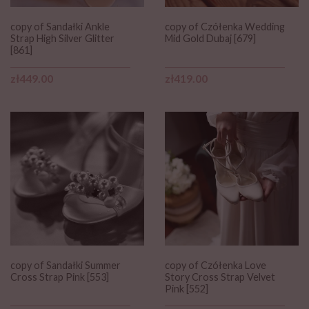
copy of Sandałki Ankle
copy of Czółenka Wedding
Strap High Silver Glitter
Mid Gold Dubaj [679]
[861]
Price
Price
zł449.00
zł419.00
copy of Sandałki Summer
copy of Czółenka Love
Cross Strap Pink [553]
Story Cross Strap Velvet
Pink [552]