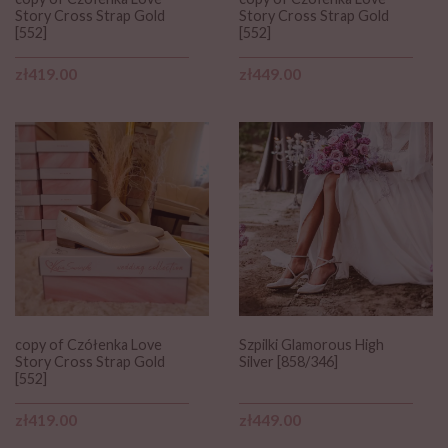
Story Cross Strap Gold
Story Cross Strap Gold
[552]
[552]
Price
Price
zł419.00
zł449.00
copy of Czółenka Love
Szpilki Glamorous High
Story Cross Strap Gold
Silver [858/346]
[552]
Price
Price
zł419.00
zł449.00