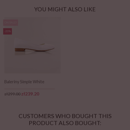
YOU MIGHT ALSO LIKE
ON SALE!
-20%
Baleriny Simple White
Regular price
Price
zł239.20
zł299.00
CUSTOMERS WHO BOUGHT THIS
PRODUCT ALSO BOUGHT: