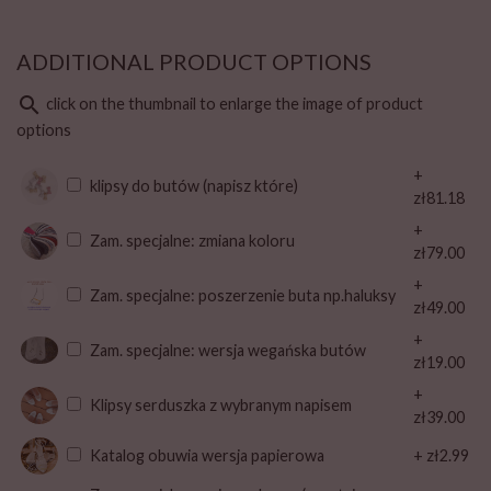
ADDITIONAL PRODUCT OPTIONS
search
click on the thumbnail to enlarge the image of product
options
+
klipsy do butów (napisz które)
zł81.18
+
Zam. specjalne: zmiana koloru
zł79.00
+
Zam. specjalne: poszerzenie buta np.haluksy
zł49.00
+
Zam. specjalne: wersja wegańska butów
zł19.00
+
Klipsy serduszka z wybranym napisem
zł39.00
Katalog obuwia wersja papierowa
+ zł2.99