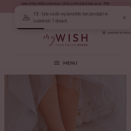
Sale of the 2022 collection: click on the SALE tab up to -70%
The fastest contact with us: phone or Whatsapp: 669 991 777
(0)
MENU