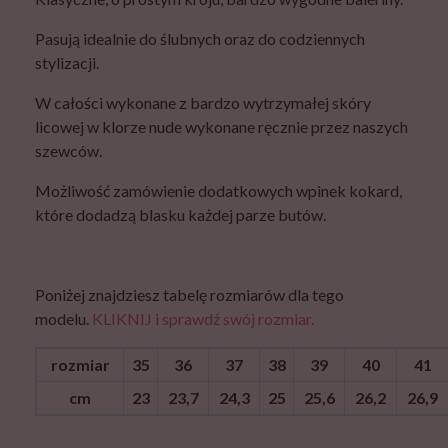
Pasują idealnie do ślubnych oraz do codziennych
stylizacji.
W całości wykonane z bardzo wytrzymałej skóry
licowej w klorze nude wykonane ręcznie przez naszych
szewców.
Możliwość zamówienie dodatkowych wpinek kokard,
które dodadzą blasku każdej parze butów.
Poniżej znajdziesz tabelę rozmiarów dla tego
modelu.
KLIKNIJ i sprawdź swój rozmiar.
rozmiar
35
36
37
38
39
40
41
cm
23
23,7
24,3
25
25,6
26,2
26,9