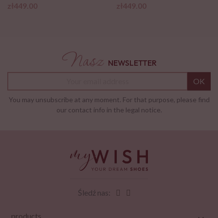
Price
Price
zł449.00
zł449.00
Nasz
NEWSLETTER
OK
You may unsubscribe at any moment. For that purpose, please find
our contact info in the legal notice.
Śledź nas:
products