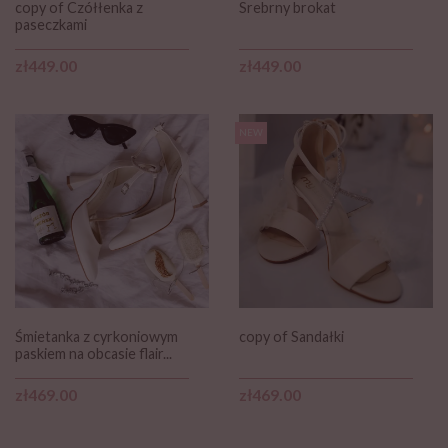
copy of Czółłenka z
Srebrny brokat
paseczkami
Price
Price
zł449.00
zł449.00
NEW
Śmietanka z cyrkoniowym
copy of Sandałki
paskiem na obcasie flair...
Price
Price
zł469.00
zł469.00