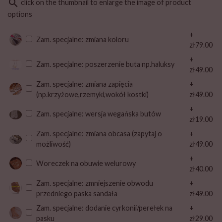
search
click on the thumbnail to enlarge the image of product
options
+
Zam. specjalne: zmiana koloru
zł79.00
+
Zam. specjalne: poszerzenie buta np.haluksy
zł49.00
Zam. specjalne: zmiana zapięcia
+
(np.krzyżowe,rzemyki,wokół kostki)
zł49.00
+
Zam. specjalne: wersja wegańska butów
zł19.00
Zam. specjalne: zmiana obcasa (zapytaj o
+
możliwość)
zł49.00
+
Woreczek na obuwie welurowy
zł40.00
Zam. specjalne: zmniejszenie obwodu
+
przedniego paska sandała
zł49.00
Zam. specjalne: dodanie cyrkonii/perełek na
+
pasku
zł29.00