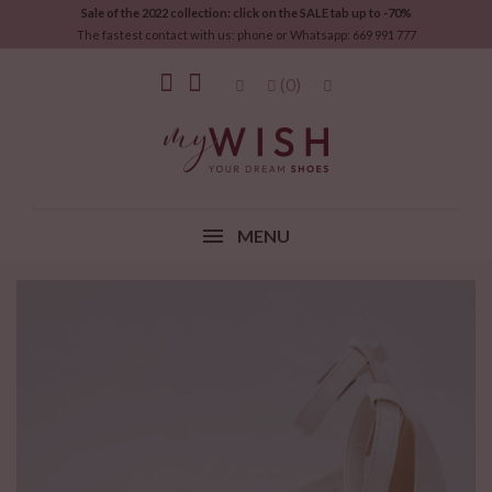
Sale of the 2022 collection: click on the SALE tab up to -70%
The fastest contact with us: phone or Whatsapp: 669 991 777
(0)
MENU