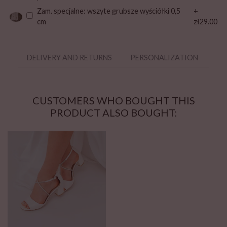
Zam. specjalne: wszyte grubsze wyściółki 0,5
+
cm
zł29.00
DELIVERY AND RETURNS
PERSONALIZATION
CO
CUSTOMERS WHO BOUGHT THIS
PRODUCT ALSO BOUGHT: