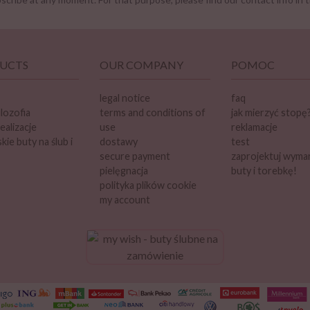
UCTS
OUR COMPANY
POMOC
legal notice
faq
ilozofia
terms and conditions of
jak mierzyć stopę
ealizacje
use
reklamacje
ie buty na ślub i
dostawy
test
secure payment
zaprojektuj wyma
pielęgnacja
buty i torebkę!
polityka plików cookie
my account