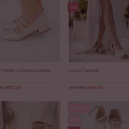
-5%
 Płaskie czółenka z paskami
copy of Sandałki
r price
Price
Regular price
Price
zł407.55
zł445.55
00
zł469.00
ON SALE!
NEW