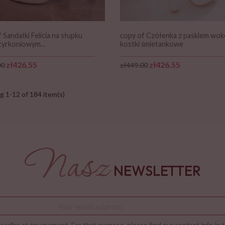
 Sandałki Felicia na słupku
copy of Czółenka z paskiem wok
cyrkoniowym...
kostki śmietankowe
r price
Price
Regular price
Price
zł426.55
zł426.55
00
zł449.00
 1-12 of 184 item(s)
Nasz
NEWSLETTER
cribe at any moment. For that purpose, please find our contact info in th