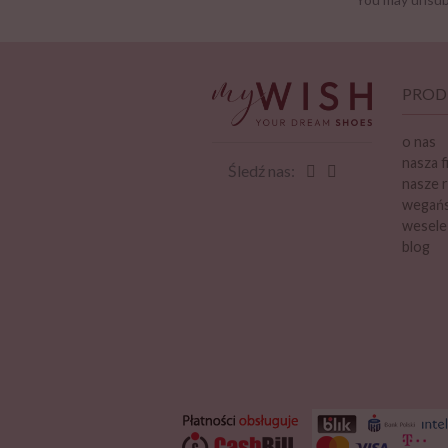
PROD
o nas
nasza f
Śledź nas:
nasze r
wegańsk
wesele
blog