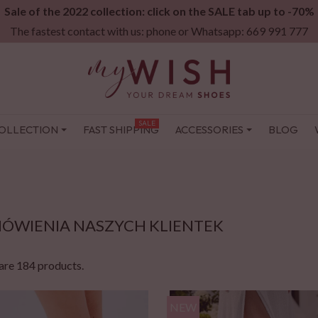
Sale of the 2022 collection: click on the SALE tab up to -70%
The fastest contact with us: phone or Whatsapp: 669 991 777
SALE
OLLECTION
FAST SHIPPING
ACCESSORIES
BLOG
ÓWIENIA NASZYCH KLIENTEK
are 184 products.
NEW