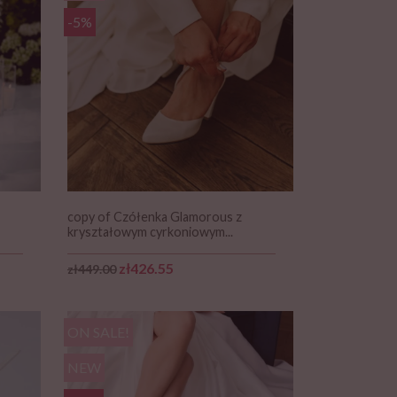
-5%
copy of Czółenka Glamorous z
kryształowym cyrkoniowym...
Regular price
Price
zł426.55
zł449.00
ON SALE!
NEW